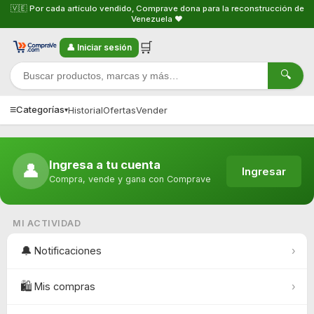
🇻🇪 Por cada artículo vendido, Comprave dona para la reconstrucción de
Venezuela ❤️
🛒
👤 Iniciar sesión
🔍
≡
Categorías
Historial
Ofertas
Vender
▾
Ingresa a tu cuenta
👤
Ingresar
Compra, vende y gana con Comprave
MI ACTIVIDAD
🔔
Notificaciones
›
🛍️
Mis compras
›