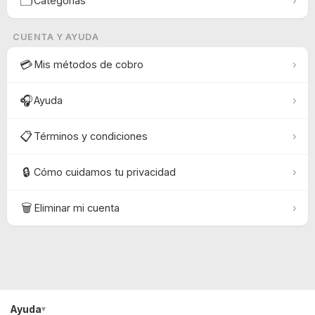
🗂️
Categorías
›
CUENTA Y AYUDA
💳
Mis métodos de cobro
›
🎧
Ayuda
›
📋
Términos y condiciones
›
🔒
Cómo cuidamos tu privacidad
›
🗑️
Eliminar mi cuenta
›
Ayuda
▾