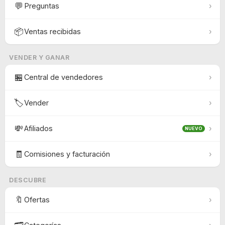
💬
Preguntas
›
📦
Ventas recibidas
›
VENDER Y GANAR
🏪
Central de vendedores
›
🏷️
Vender
›
💸
Afiliados
›
NUEVO
🧾
Comisiones y facturación
›
DESCUBRE
🔖
Ofertas
›